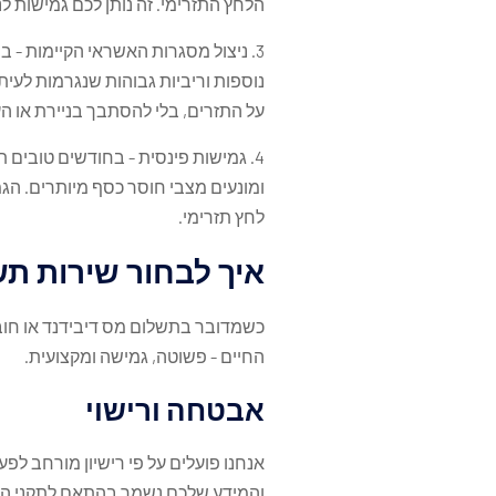
הלחץ התזרימי. זה נותן לכם גמישות ל
3. ניצול מסגרות האשראי הקיימות -
נוספות וריביות גבוהות שנגרמות לעית
על התזרים, בלי להסתבך בניירת או ה
4. גמישות פינסית - בחודשים טובים 
ומונעים מצבי חוסר כסף מיותרים. הג
לחץ תזרימי.
איך לבחור שירות תש
כשמדובר בתשלום מס דיבידנד או חוב
החיים - פשוטה, גמישה ומקצועית.
אבטחה ורישוי
והמידע שלכם נשמר בהתאם לתקני הג