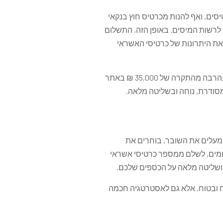
ים, ואף להנות מכרטיס חוץ בנקאי
לרשות המיסים. באופן הזה, התשלום
 את היתרונות של כרטיסי האשראי
אתם יכולים לשלם גם סכומים גבוהים במיוחד - עד מיליון ₪, מה שמתאים בדיוק לדיבידנדים שלרוב גבוהים בהרבה מהתקרה של 35,000 ₪ באתר
מסודרת, נוחה ובשליטה מלאה.
מעלים את השובר, בוחרים את
צוי, והמערכת מחשבת עבורכם את העלות בצורה שקופה. אפשר גם לפרוס עד 24 תשלומים, לשלם ממספר כרטיסי אשראי
י ושליטה מלאה על הכספים שלכם.
וח ובטוח, אלא גם לאסטרטגיה חכמה