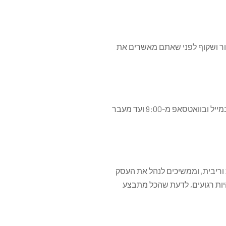
רור ושקוף לפני שאתם מאשרים את
אם יש בעיה או שאלה - השובר לא נקלט, או אתם לא בטוחים בפרטים - אנחנו כאן בשבילכם. זמינים בטלפון, במייל ובוואטסאפ מ-9:00 ועד מעבר
וריבית, וממשיכים לנהל את העסק
יות רגועים, לדעת שהכל מתבצע