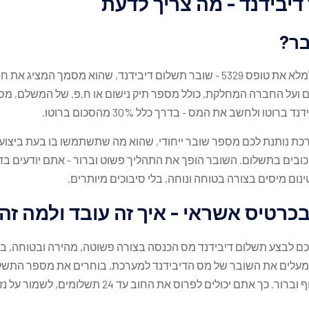
יבידנד - מה צריך לדעת
בר?
כדי לשלם מס דיבידנד, אתם צריכים למלא את טופס 5329 - שובר תשלום דיבידנד, 
ם ועל החברה המחלקת, כולל מספר תיק נישום או ח.פ. של המשלם, מ
טו ולחשב את המס - בדרך כלל 30% מהסכום ברוטו.
ת נותנת לכם מספר שובר ייחודי, שהוא מה שתשתמשו בו בעת ביצוע
עיכובים בתשלום. השובר הופך את התהליך פשוט וברור - אתם יודעים ב
ום מיסים בצורה בטוחה ונוחה, בלי סיבוכים מיותרים.
כרטיס אשראי - איך זה עובד ולמה ז
ם לבצע תשלום דיבידנד מס הכנסה בצורה פשוטה, מהירה ובטוחה, ב
 מעלים את השובר של מס הדיבידנד למערכת, בוחרים את מספר התשל
עבורכם את העלות הכוללת באופן שקוף וברור. כך אתם יכ