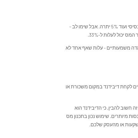
נכון להיום, שיעור מס הדיבידנד בישראל עומד על 30% בדרך כלל. זה מורכב משני רכיבים, 25% מס דיבידנד בסיסי ועוד 5% יתרה. אבל שימו לב -
 יכול לעלות ל-33%.
רשי הצמדה משמעותיים - עלות שאף אחד לא
ם לקחת דיבידנד במקום משכורת או
חשוב להבין, כי הדיבידנד הוא
ות מיותרים. שימוש נכון בתכנון מס
שקעות או מהעסק שלכם.