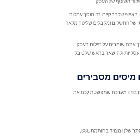
תפקוד השוטף של העסק.
האישי שכבר קיים. זה חוסך עמלות
ומטי של התשלום ומקבלים שליטה מלאה
כך אתם שומרים על נזילות בעסק
 עסקיות ולהישאר בראש שקט בלי
 מיסים מסבירים
ים בנינו מערכת שמפשטת לכם את
אנחנו פועלים על פי רישיון מורחב לפעילות פיננסית ומפוקחים על ידי רשות שוק ההון. כל העסקאות מוגנות, האתר שלנו מצויד בחותמת SSL,